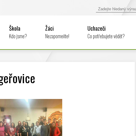
Škola
Žáci
Uchazeči
Kdo jsme?
Nezapomeňte!
Co potřebujete vědět?
geřovice