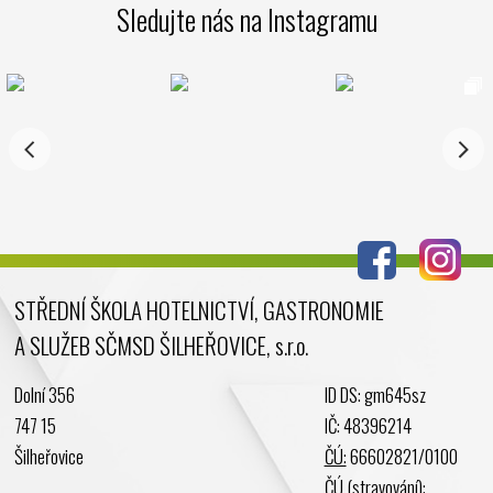
Sledujte nás na Instagramu
Leden 2025
Prosinec 2024
Listopad 2024
Říjen 2024
Září 2024
Srpen 2024
Červenec 2024
Červen 2024
Květen 2024
STŘEDNÍ ŠKOLA HOTELNICTVÍ, GASTRONOMIE
Duben 2024
A SLUŽEB SČMSD ŠILHEŘOVICE, s.r.o.
Březen 2024
Únor 2024
Dolní 356
ID DS: gm645sz
Leden 2024
747 15
IČ: 48396214
Prosinec 2023
Šilheřovice
ČÚ:
66602821/0100
Listopad 2023
ČÚ
(stravování):