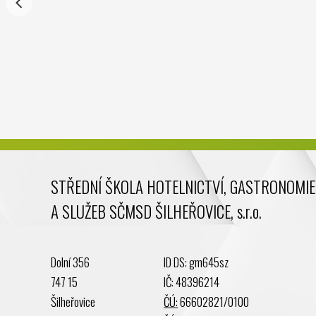
STŘEDNÍ ŠKOLA HOTELNICTVÍ, GASTRONOMIE
A SLUŽEB SČMSD ŠILHEŘOVICE, s.r.o.
Dolní 356
ID DS: gm645sz
747 15
IČ: 48396214
Šilheřovice
ČÚ:
66602821/0100