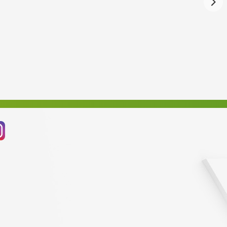
Červenec 2024
Červen 2024
Květen 2024
Duben 2024
Březen 2024
Únor 2024
Leden 2024
Prosinec 2023
Listopad 2023
Říjen 2023
Září 2023
Srpen 2023
Červenec 2023
Červen 2023
Květen 2023
Duben 2023