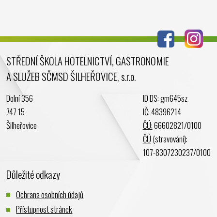
Srpen 2024
Červenec 2024
Červen 2024
Květen 2024
STŘEDNÍ ŠKOLA HOTELNICTVÍ, GASTRONOMIE
Duben 2024
A SLUŽEB SČMSD ŠILHEŘOVICE, s.r.o.
Březen 2024
Únor 2024
Dolní 356
ID DS: gm645sz
Leden 2024
747 15
IČ: 48396214
Prosinec 2023
Šilheřovice
ČÚ:
66602821/0100
Listopad 2023
ČÚ
(stravování):
Říjen 2023
107-8307230237/0100
Září 2023
Důležité odkazy
Srpen 2023
Červenec 2023
Ochrana osobních údajů
Červen 2023
Přístupnost stránek
Květen 2023