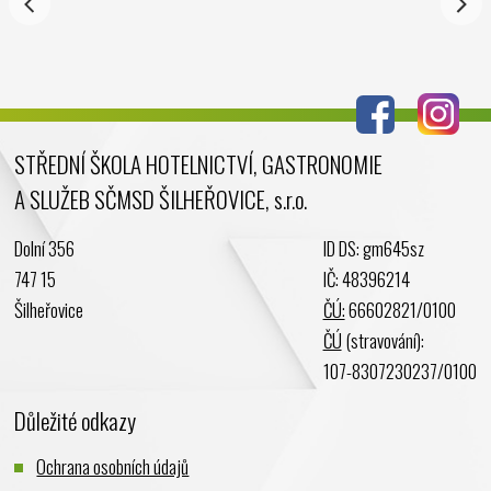
Září 2024
Srpen 2024
Červenec 2024
Červen 2024
Květen 2024
STŘEDNÍ ŠKOLA HOTELNICTVÍ, GASTRONOMIE
Duben 2024
A SLUŽEB SČMSD ŠILHEŘOVICE, s.r.o.
Březen 2024
Únor 2024
Dolní 356
ID DS: gm645sz
Leden 2024
747 15
IČ: 48396214
Prosinec 2023
Šilheřovice
ČÚ:
66602821/0100
Listopad 2023
ČÚ
(stravování):
Říjen 2023
107-8307230237/0100
Září 2023
Důležité odkazy
Srpen 2023
Červenec 2023
Ochrana osobních údajů
Červen 2023