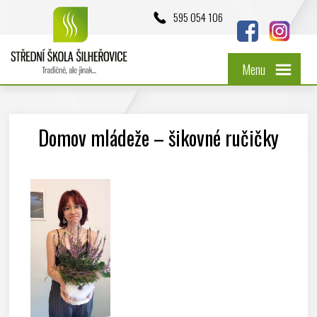
595 054 106
Menu
Domov mládeže – šikovné ručičky