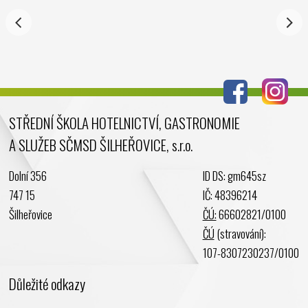
Říjen 2024
Září 2024
Srpen 2024
Červenec 2024
Červen 2024
Květen 2024
STŘEDNÍ ŠKOLA HOTELNICTVÍ, GASTRONOMIE
Duben 2024
A SLUŽEB SČMSD ŠILHEŘOVICE, s.r.o.
Březen 2024
Únor 2024
Dolní 356
ID DS: gm645sz
Leden 2024
747 15
IČ: 48396214
Prosinec 2023
Šilheřovice
ČÚ:
66602821/0100
Listopad 2023
ČÚ
(stravování):
Říjen 2023
107-8307230237/0100
Září 2023
Důležité odkazy
Srpen 2023
Červenec 2023