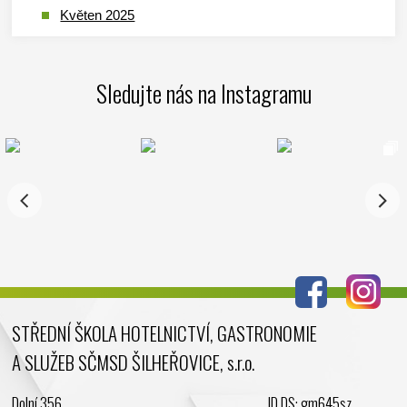
Květen 2025
Duben 2025
Březen 2025
Sledujte nás na Instagramu
Leden 2025
Prosinec 2024
Listopad 2024
Říjen 2024
Září 2024
Srpen 2024
Červenec 2024
Červen 2024
Květen 2024
STŘEDNÍ ŠKOLA HOTELNICTVÍ, GASTRONOMIE
Duben 2024
A SLUŽEB SČMSD ŠILHEŘOVICE, s.r.o.
Březen 2024
Únor 2024
Dolní 356
ID DS: gm645sz