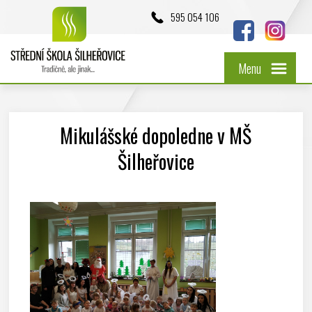
595 054 106
Menu
Mikulášské dopoledne v MŠ
Šilheřovice