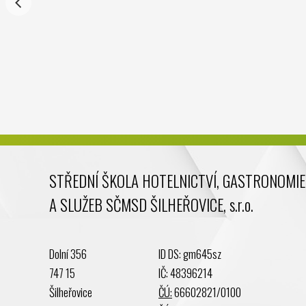
STŘEDNÍ ŠKOLA HOTELNICTVÍ, GASTRONOMIE
A SLUŽEB SČMSD ŠILHEŘOVICE, s.r.o.
Dolní 356
ID DS: gm645sz
747 15
IČ: 48396214
Šilheřovice
ČÚ:
66602821/0100