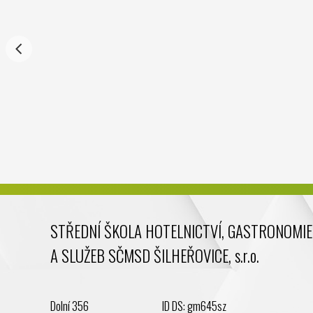
STŘEDNÍ ŠKOLA HOTELNICTVÍ, GASTRONOMIE
A SLUŽEB SČMSD ŠILHEŘOVICE, s.r.o.
Dolní 356
ID DS: gm645sz