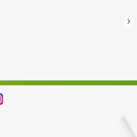
Září 2024
Srpen 2024
Červenec 2024
Červen 2024
Květen 2024
Duben 2024
Březen 2024
Únor 2024
Leden 2024
Prosinec 2023
Listopad 2023
Říjen 2023
Září 2023
Srpen 2023
Červenec 2023