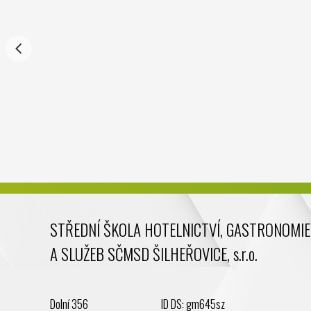
STŘEDNÍ ŠKOLA HOTELNICTVÍ, GASTRONOMIE
A SLUŽEB SČMSD ŠILHEŘOVICE, s.r.o.
Dolní 356
ID DS: gm645sz