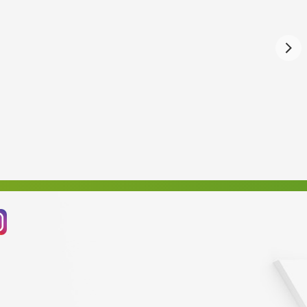
Září 2024
Srpen 2024
Červenec 2024
Červen 2024
Květen 2024
Duben 2024
Březen 2024
Únor 2024
Leden 2024
Prosinec 2023
Listopad 2023
Říjen 2023
Září 2023
Srpen 2023
Červenec 2023