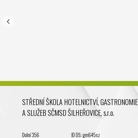
STŘEDNÍ ŠKOLA HOTELNICTVÍ, GASTRONOMIE
A SLUŽEB SČMSD ŠILHEŘOVICE, s.r.o.
Dolní 356
ID DS: gm645sz