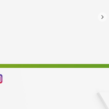
Září 2024
Srpen 2024
Červenec 2024
Červen 2024
Květen 2024
Duben 2024
Březen 2024
Únor 2024
Leden 2024
Prosinec 2023
Listopad 2023
Říjen 2023
Září 2023
Srpen 2023
Červenec 2023