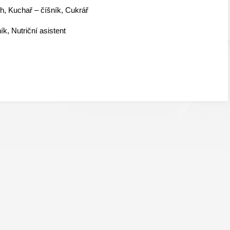
ch, Kuchař – číšník, Cukrář
k, Nutriční asistent