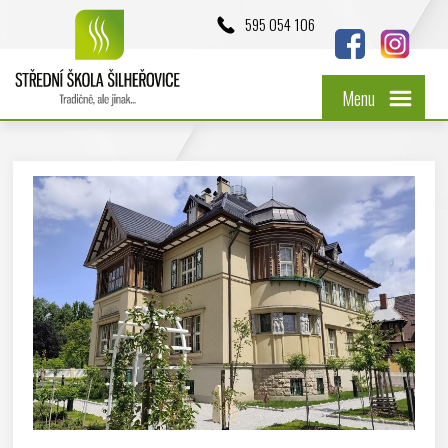
595 054 106
Menu