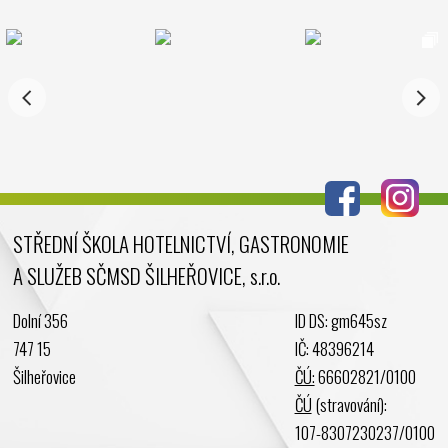
Prosinec 2024
Listopad 2024
Říjen 2024
Září 2024
Srpen 2024
Červenec 2024
Červen 2024
Květen 2024
STŘEDNÍ ŠKOLA HOTELNICTVÍ, GASTRONOMIE
Duben 2024
A SLUŽEB SČMSD ŠILHEŘOVICE, s.r.o.
Březen 2024
Únor 2024
Dolní 356
ID DS: gm645sz
Leden 2024
747 15
IČ: 48396214
Prosinec 2023
Šilheřovice
ČÚ:
66602821/0100
Listopad 2023
ČÚ
(stravování):
Říjen 2023
107-8307230237/0100
Září 2023