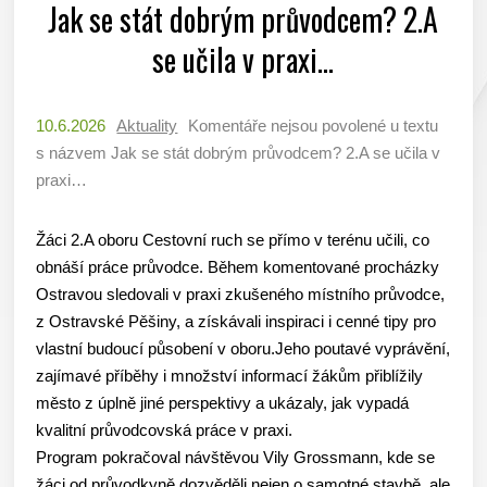
Jak se stát dobrým průvodcem? 2.A
se učila v praxi…
10.6.2026
Aktuality
Komentáře nejsou povolené
u textu
s názvem Jak se stát dobrým průvodcem? 2.A se učila v
praxi…
Žáci 2.A oboru Cestovní ruch se přímo v terénu učili, co
obnáší práce průvodce. Během komentované procházky
Ostravou sledovali v praxi zkušeného místního průvodce,
z Ostravské Pěšiny, a získávali inspiraci i cenné tipy pro
vlastní budoucí působení v oboru.Jeho poutavé vyprávění,
zajímavé příběhy i množství informací žákům přiblížily
město z úplně jiné perspektivy a ukázaly, jak vypadá
kvalitní průvodcovská práce v praxi.
Program pokračoval návštěvou Vily Grossmann, kde se
žáci od průvodkyně dozvěděli nejen o samotné stavbě, ale