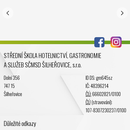
Říjen 2024
Září 2024
Srpen 2024
Červenec 2024
Červen 2024
Květen 2024
STŘEDNÍ ŠKOLA HOTELNICTVÍ, GASTRONOMIE
Duben 2024
A SLUŽEB SČMSD ŠILHEŘOVICE, s.r.o.
Březen 2024
Únor 2024
Dolní 356
ID DS: gm645sz
Leden 2024
747 15
IČ: 48396214
Prosinec 2023
Šilheřovice
ČÚ:
66602821/0100
Listopad 2023
ČÚ
(stravování):
Říjen 2023
107-8307230237/0100
Září 2023
Důležité odkazy
Srpen 2023