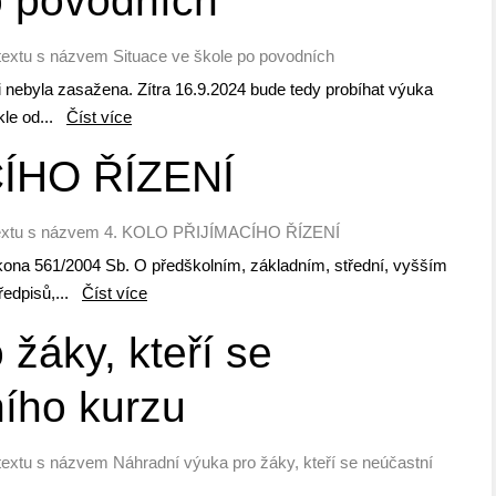
o povodních
textu s názvem Situace ve škole po povodních
i nebyla zasažena. Zítra 16.9.2024 bude tedy probíhat výuka
kle od...
Číst více
ÍHO ŘÍZENÍ
extu s názvem 4. KOLO PŘIJÍMACÍHO ŘÍZENÍ
ákona 561/2004 Sb. O předškolním, základním, střední, vyšším
ředpisů,...
Číst více
žáky, kteří se
ího kurzu
textu s názvem Náhradní výuka pro žáky, kteří se neúčastní