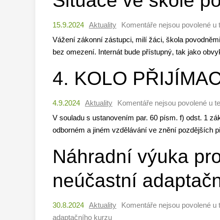
Situace ve škole p
15.9.2024
Aktuality
Komentáře nejsou povolené
u 
Vážení zákonní zástupci, milí žáci, škola povodněm
bez omezení. Internát bude přístupný, tak jako obvy
4. KOLO PŘIJÍMAC
4.9.2024
Aktuality
Komentáře nejsou povolené
u t
V souladu s ustanovením par. 60 písm. f) odst. 1 z
odborném a jiném vzdělávání ve znění pozdějších p
Náhradní výuka pro 
neúčastní adaptačn
30.8.2024
Aktuality
Komentáře nejsou povolené
u 
adaptačního kurzu