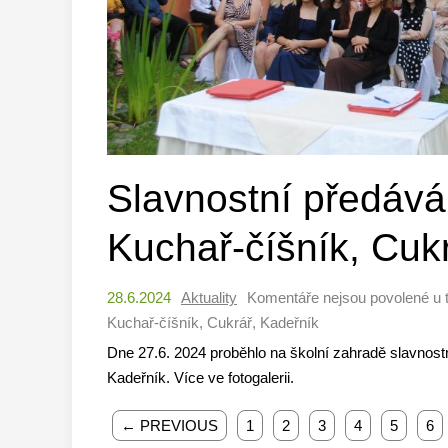
Slavnostní předáván
Kuchař-číšník, Cuk
28.6.2024
Aktuality
Komentáře nejsou povolené
u 
Kuchař-číšník, Cukrář, Kadeřník
Dne 27.6. 2024 proběhlo na školní zahradě slavnostn
Kadeřník. Více ve fotogalerii.
← PREVIOUS
1
2
3
4
5
6