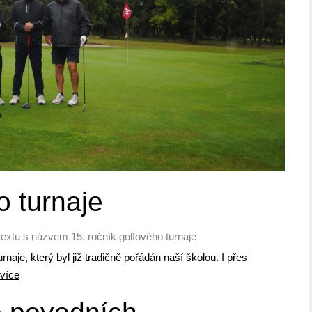
o turnaje
textu s názvem 15. ročník golfového turnaje
rnaje, který byl již tradičně pořádán naší školou. I přes
 více