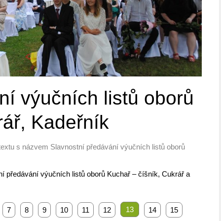
í výučních listů oborů
rář, Kadeřník
textu s názvem Slavnostní předávání výučních listů oborů
í předávání výučních listů oborů Kuchař – číšník, Cukrář a
13
7
8
9
10
11
12
14
15