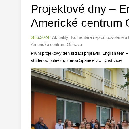
Projektové dny – E
Americké centrum 
28.6.2024
Aktuality
Komentáře nejsou povolené
u 
Americké centrum Ostrava
První projektový den si žáci připravili „English tea
studenou polévku, kterou Španělé v...
Číst více