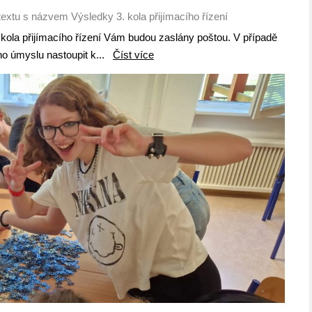
textu s názvem Výsledky 3. kola přijímacího řízení
 kola přijímacího řízení Vám budou zaslány poštou. V případě
ho úmyslu nastoupit k...
Číst více