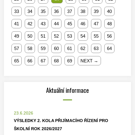
33
34
35
36
37
38
39
40
41
42
43
44
45
46
47
48
49
50
51
52
53
54
55
56
57
58
59
60
61
62
63
64
65
66
67
68
69
NEXT →
Aktuální informace
23.6.2026
VÝSLEDKY 2. KOLA PŘIJÍMACÍHO ŘÍZENÍ PRO
ŠKOLNÍ ROK 2026/2027