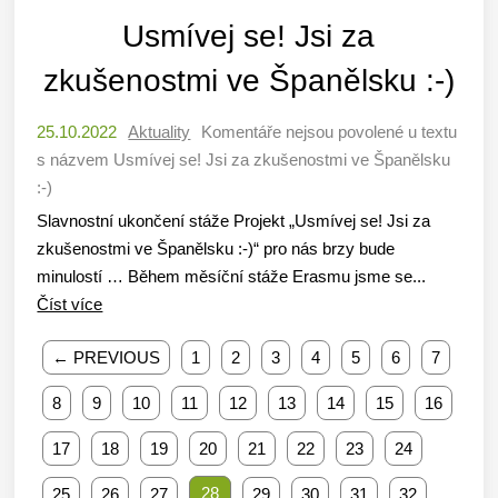
Usmívej se! Jsi za
zkušenostmi ve Španělsku :-)
25.10.2022
Aktuality
Komentáře nejsou povolené
u textu
s názvem Usmívej se! Jsi za zkušenostmi ve Španělsku
:-)
Slavnostní ukončení stáže Projekt „Usmívej se! Jsi za
zkušenostmi ve Španělsku :-)“ pro nás brzy bude
minulostí … Během měsíční stáže Erasmu jsme se...
Číst více
← PREVIOUS
1
2
3
4
5
6
7
8
9
10
11
12
13
14
15
16
17
18
19
20
21
22
23
24
28
25
26
27
29
30
31
32