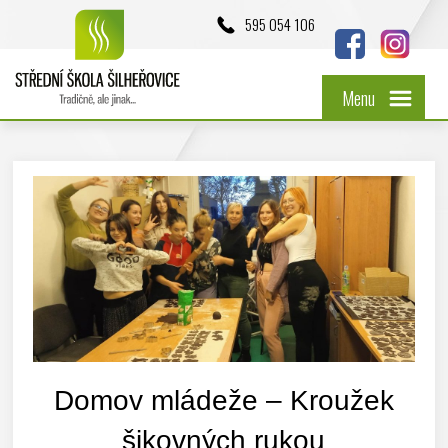
595 054 106
Menu
Domov mládeže – Kroužek
šikovných rukou