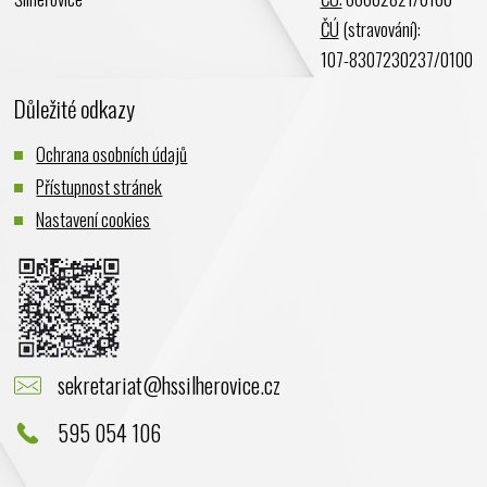
Listopad 2023
ČÚ
(stravování):
Říjen 2023
107-8307230237/0100
Září 2023
Důležité odkazy
Srpen 2023
Červenec 2023
Ochrana osobních údajů
Červen 2023
Přístupnost stránek
Květen 2023
Nastavení cookies
Duben 2023
Březen 2023
Únor 2023
Leden 2023
Prosinec 2022
sekretariat@hssilherovice.cz
Listopad 2022
Říjen 2022
595 054 106
Září 2022
Srpen 2022