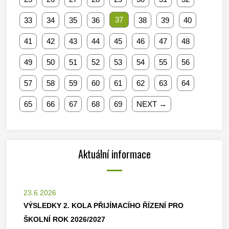
37
33
34
35
36
38
39
40
41
42
43
44
45
46
47
48
49
50
51
52
53
54
55
56
57
58
59
60
61
62
63
64
65
66
67
68
69
NEXT →
Aktuální informace
23.6.2026
VÝSLEDKY 2. KOLA PŘIJÍMACÍHO ŘÍZENÍ PRO
ŠKOLNÍ ROK 2026/2027