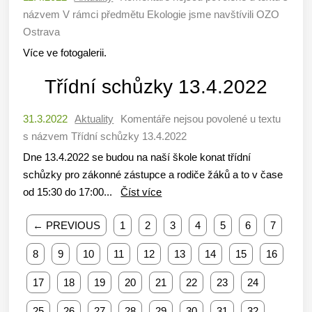
názvem V rámci předmětu Ekologie jsme navštívili OZO
Ostrava
Více ve fotogalerii.
Třídní schůzky 13.4.2022
31.3.2022
Aktuality
Komentáře nejsou povolené
u textu
s názvem Třídní schůzky 13.4.2022
Dne 13.4.2022 se budou na naší škole konat třídní
schůzky pro zákonné zástupce a rodiče žáků a to v čase
od 15:30 do 17:00...
Číst více
← PREVIOUS
1
2
3
4
5
6
7
8
9
10
11
12
13
14
15
16
17
18
19
20
21
22
23
24
25
26
27
28
29
30
31
32