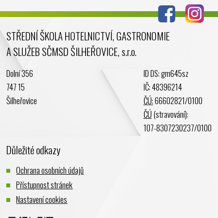
Červen 2024
Květen 2024
STŘEDNÍ ŠKOLA HOTELNICTVÍ, GASTRONOMIE
Duben 2024
A SLUŽEB SČMSD ŠILHEŘOVICE, s.r.o.
Březen 2024
Únor 2024
Dolní 356
ID DS: gm645sz
Leden 2024
747 15
IČ: 48396214
Prosinec 2023
Šilheřovice
ČÚ:
66602821/0100
Listopad 2023
ČÚ
(stravování):
Říjen 2023
107-8307230237/0100
Září 2023
Důležité odkazy
Srpen 2023
Červenec 2023
Ochrana osobních údajů
Červen 2023
Přístupnost stránek
Květen 2023
Nastavení cookies
Duben 2023