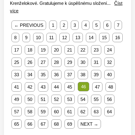
Krenželokové. Gratulujeme k úspěšnému složení...
Číst
více
← PREVIOUS
1
2
3
4
5
6
7
8
9
10
11
12
13
14
15
16
17
18
19
20
21
22
23
24
25
26
27
28
29
30
31
32
33
34
35
36
37
38
39
40
46
41
42
43
44
45
47
48
49
50
51
52
53
54
55
56
57
58
59
60
61
62
63
64
65
66
67
68
69
NEXT →