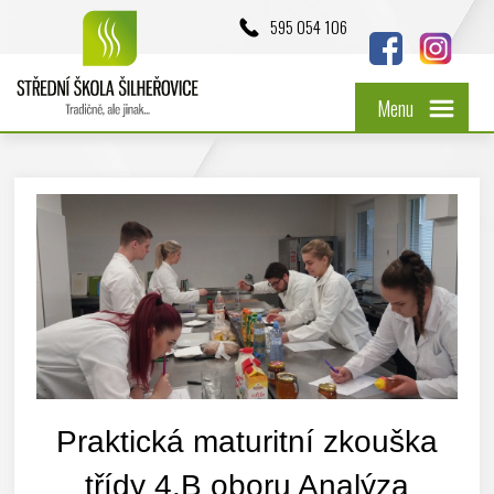
595 054 106
Menu
Praktická maturitní zkouška
třídy 4.B oboru Analýza