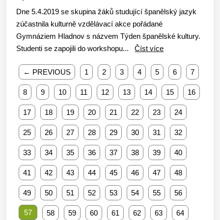
Dne 5.4.2019 se skupina žáků studující španělský jazyk
zúčastnila kulturně vzdělávací akce pořádané
Gymnáziem Hladnov s názvem Týden španělské kultury.
Studenti se zapojili do workshopu...
Číst více
← PREVIOUS
1
2
3
4
5
6
7
8
9
10
11
12
13
14
15
16
17
18
19
20
21
22
23
24
25
26
27
28
29
30
31
32
33
34
35
36
37
38
39
40
41
42
43
44
45
46
47
48
49
50
51
52
53
54
55
56
57
58
59
60
61
62
63
64