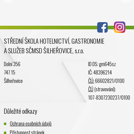
Srpen 2024
Červenec 2024
Červen 2024
Květen 2024
STŘEDNÍ ŠKOLA HOTELNICTVÍ, GASTRONOMIE
Duben 2024
A SLUŽEB SČMSD ŠILHEŘOVICE, s.r.o.
Březen 2024
Únor 2024
Dolní 356
ID DS: gm645sz
Leden 2024
747 15
IČ: 48396214
Prosinec 2023
Šilheřovice
ČÚ:
66602821/0100
Listopad 2023
ČÚ
(stravování):
Říjen 2023
107-8307230237/0100
Září 2023
Důležité odkazy
Srpen 2023
Červenec 2023
Ochrana osobních údajů
Červen 2023
Přístupnost stránek