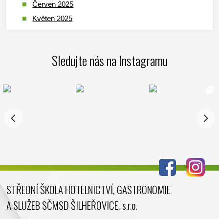
Červen 2025
Květen 2025
Duben 2025
Březen 2025
Sledujte nás na Instagramu
Leden 2025
Prosinec 2024
Listopad 2024
Říjen 2024
Září 2024
Srpen 2024
Červenec 2024
Červen 2024
Květen 2024
STŘEDNÍ ŠKOLA HOTELNICTVÍ, GASTRONOMIE
Duben 2024
A SLUŽEB SČMSD ŠILHEŘOVICE, s.r.o.
Březen 2024
Únor 2024