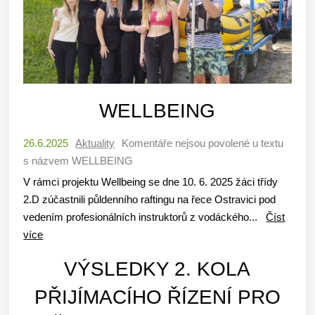
WELLBEING
26.6.2025
Aktuality
Komentáře nejsou povolené
u textu
s názvem WELLBEING
V rámci projektu Wellbeing se dne 10. 6. 2025 žáci třídy
2.D zúčastnili půldenního raftingu na řece Ostravici pod
vedením profesionálních instruktorů z vodáckého...
Číst
více
VÝSLEDKY 2. KOLA
PŘIJÍMACÍHO ŘÍZENÍ PRO