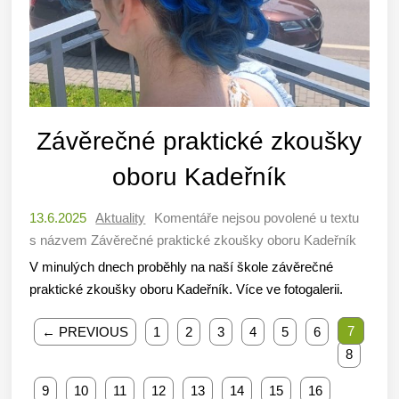
Závěrečné praktické zkoušky
oboru Kadeřník
13.6.2025
Aktuality
Komentáře nejsou povolené
u textu
s názvem Závěrečné praktické zkoušky oboru Kadeřník
V minulých dnech proběhly na naší škole závěrečné
praktické zkoušky oboru Kadeřník. Více ve fotogalerii.
7
← PREVIOUS
1
2
3
4
5
6
8
9
10
11
12
13
14
15
16