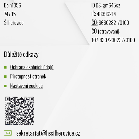
Dolní 356
ID DS: gm645sz
Leden 2024
747 15
IČ: 48396214
Prosinec 2023
Šilheřovice
ČÚ:
66602821/0100
Listopad 2023
ČÚ
(stravování):
Říjen 2023
107-8307230237/0100
Září 2023
Důležité odkazy
Srpen 2023
Červenec 2023
Ochrana osobních údajů
Červen 2023
Přístupnost stránek
Květen 2023
Nastavení cookies
Duben 2023
Březen 2023
Únor 2023
Leden 2023
Prosinec 2022
sekretariat@hssilherovice.cz
Listopad 2022