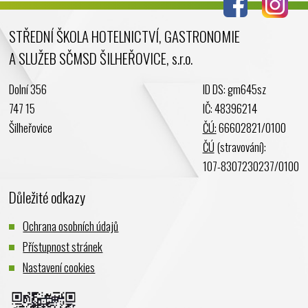
Květen 2024
STŘEDNÍ ŠKOLA HOTELNICTVÍ, GASTRONOMIE
Duben 2024
A SLUŽEB SČMSD ŠILHEŘOVICE, s.r.o.
Březen 2024
Únor 2024
Dolní 356
ID DS: gm645sz
Leden 2024
747 15
IČ: 48396214
Prosinec 2023
Šilheřovice
ČÚ:
66602821/0100
Listopad 2023
ČÚ
(stravování):
Říjen 2023
107-8307230237/0100
Září 2023
Důležité odkazy
Srpen 2023
Červenec 2023
Ochrana osobních údajů
Červen 2023
Přístupnost stránek
Květen 2023
Nastavení cookies
Duben 2023
Březen 2023