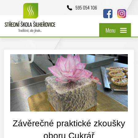
595 054 106
Menu
Závěrečné praktické zkoušky
oboru Cukrář