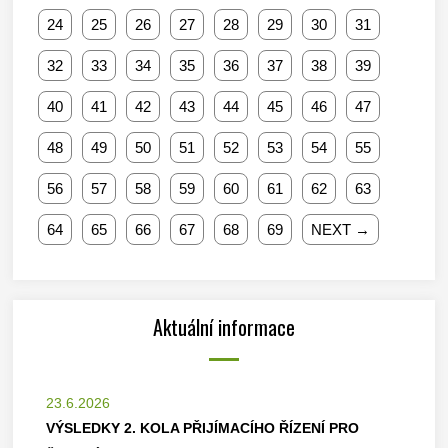
24
25
26
27
28
29
30
31
32
33
34
35
36
37
38
39
40
41
42
43
44
45
46
47
48
49
50
51
52
53
54
55
56
57
58
59
60
61
62
63
64
65
66
67
68
69
NEXT →
Aktuální informace
23.6.2026
VÝSLEDKY 2. KOLA PŘIJÍMACÍHO ŘÍZENÍ PRO