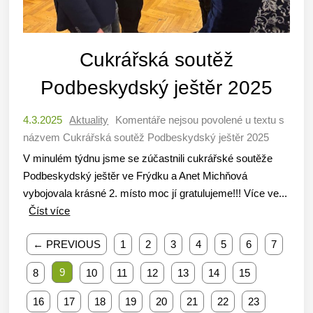
Cukrářská soutěž
Podbeskydský ještěr 2025
4.3.2025
Aktuality
Komentáře nejsou povolené
u textu s
názvem Cukrářská soutěž Podbeskydský ještěr 2025
V minulém týdnu jsme se zúčastnili cukrářské soutěže
Podbeskydský ještěr ve Frýdku a Anet Michňová
vybojovala krásné 2. místo moc jí gratulujeme!!! Více ve...
Číst více
← PREVIOUS
1
2
3
4
5
6
7
9
8
10
11
12
13
14
15
16
17
18
19
20
21
22
23