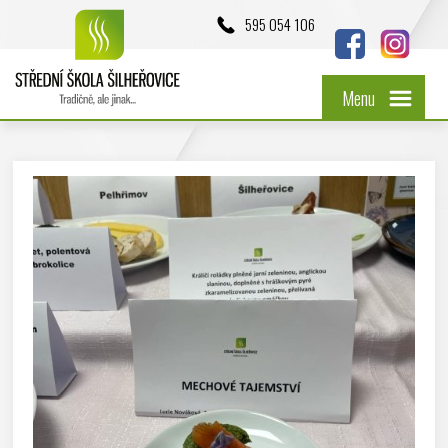
595 054 106
Menu