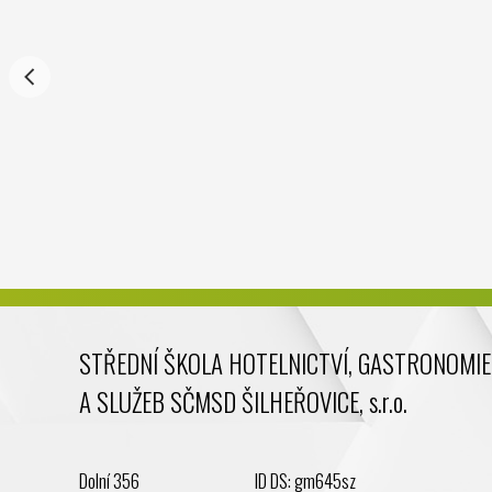
STŘEDNÍ ŠKOLA HOTELNICTVÍ, GASTRONOMIE
A SLUŽEB SČMSD ŠILHEŘOVICE, s.r.o.
Dolní 356
ID DS: gm645sz