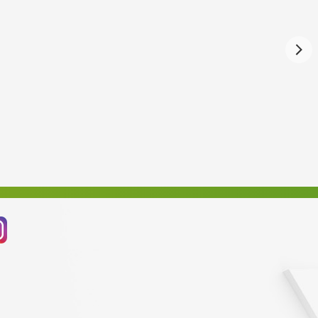
Září 2024
Srpen 2024
Červenec 2024
Červen 2024
Květen 2024
Duben 2024
Březen 2024
Únor 2024
Leden 2024
Prosinec 2023
Listopad 2023
Říjen 2023
Září 2023
Srpen 2023
Červenec 2023