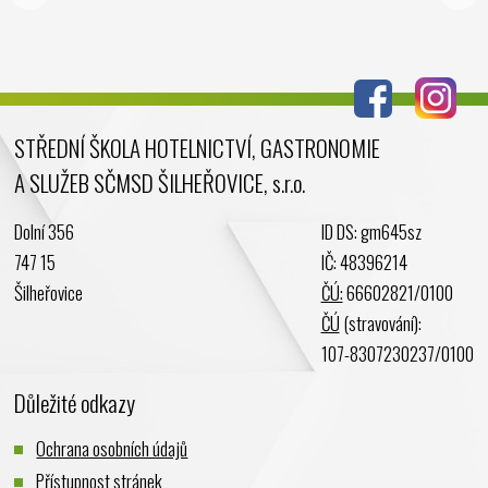
Srpen 2024
Červenec 2024
Červen 2024
Květen 2024
STŘEDNÍ ŠKOLA HOTELNICTVÍ, GASTRONOMIE
Duben 2024
A SLUŽEB SČMSD ŠILHEŘOVICE, s.r.o.
Březen 2024
Únor 2024
Dolní 356
ID DS: gm645sz
Leden 2024
747 15
IČ: 48396214
Prosinec 2023
Šilheřovice
ČÚ:
66602821/0100
Listopad 2023
ČÚ
(stravování):
Říjen 2023
107-8307230237/0100
Září 2023
Důležité odkazy
Srpen 2023
Červenec 2023
Ochrana osobních údajů
Červen 2023
Přístupnost stránek