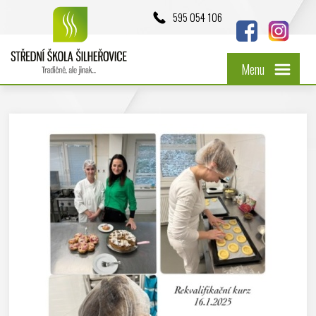
595 054 106
Menu