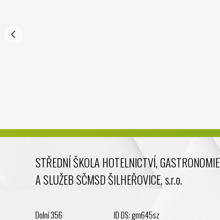
STŘEDNÍ ŠKOLA HOTELNICTVÍ, GASTRONOMIE
A SLUŽEB SČMSD ŠILHEŘOVICE, s.r.o.
Dolní 356
ID DS: gm645sz