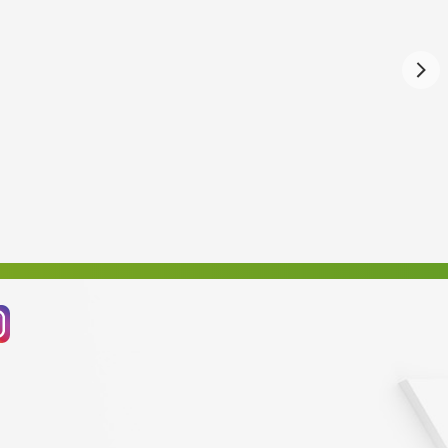
Září 2024
Srpen 2024
Červenec 2024
Červen 2024
Květen 2024
Duben 2024
Březen 2024
Únor 2024
Leden 2024
Prosinec 2023
Listopad 2023
Říjen 2023
Září 2023
Srpen 2023
Červenec 2023