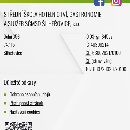
Květen 2024
STŘEDNÍ ŠKOLA HOTELNICTVÍ, GASTRONOMIE
Duben 2024
A SLUŽEB SČMSD ŠILHEŘOVICE, s.r.o.
Březen 2024
Únor 2024
Dolní 356
ID DS: gm645sz
Leden 2024
747 15
IČ: 48396214
Prosinec 2023
Šilheřovice
ČÚ:
66602821/0100
Listopad 2023
ČÚ
(stravování):
Říjen 2023
107-8307230237/0100
Září 2023
Důležité odkazy
Srpen 2023
Červenec 2023
Ochrana osobních údajů
Červen 2023
Přístupnost stránek
Květen 2023
Nastavení cookies
Duben 2023
Březen 2023