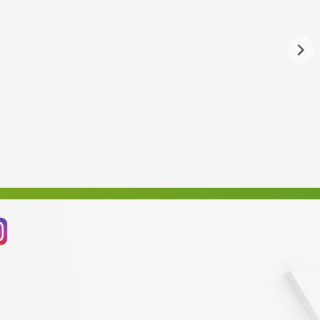
Září 2024
Srpen 2024
Červenec 2024
Červen 2024
Květen 2024
Duben 2024
Březen 2024
Únor 2024
Leden 2024
Prosinec 2023
Listopad 2023
Říjen 2023
Září 2023
Srpen 2023
Červenec 2023