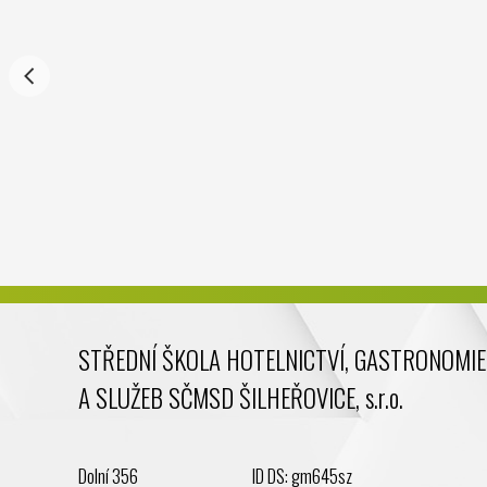
STŘEDNÍ ŠKOLA HOTELNICTVÍ, GASTRONOMIE
A SLUŽEB SČMSD ŠILHEŘOVICE, s.r.o.
Dolní 356
ID DS: gm645sz