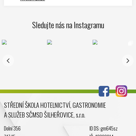
Duben 2025
Březen 2025
Sledujte nás na Instagramu
Leden 2025
Prosinec 2024
Listopad 2024
Říjen 2024
Září 2024
Srpen 2024
Červenec 2024
Červen 2024
Květen 2024
STŘEDNÍ ŠKOLA HOTELNICTVÍ, GASTRONOMIE
Duben 2024
A SLUŽEB SČMSD ŠILHEŘOVICE, s.r.o.
Březen 2024
Únor 2024
Dolní 356
ID DS: gm645sz
Leden 2024