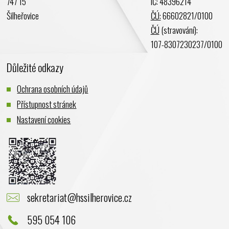
747 15
IČ: 48396214
Prosinec 2023
Šilheřovice
ČÚ:
66602821/0100
Listopad 2023
ČÚ
(stravování):
Říjen 2023
107-8307230237/0100
Září 2023
Důležité odkazy
Srpen 2023
Červenec 2023
Ochrana osobních údajů
Červen 2023
Přístupnost stránek
Květen 2023
Nastavení cookies
Duben 2023
Březen 2023
Únor 2023
Leden 2023
Prosinec 2022
sekretariat@hssilherovice.cz
Listopad 2022
Říjen 2022
595 054 106
Září 2022