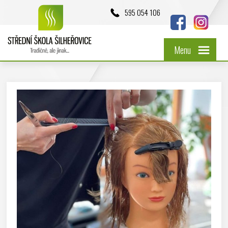
595 054 106
Menu