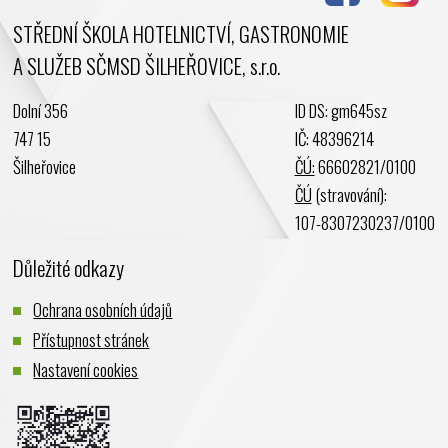
Květen 2024
STŘEDNÍ ŠKOLA HOTELNICTVÍ, GASTRONOMIE
Duben 2024
A SLUŽEB SČMSD ŠILHEŘOVICE, s.r.o.
Březen 2024
Únor 2024
Dolní 356
ID DS: gm645sz
Leden 2024
747 15
IČ: 48396214
Prosinec 2023
Šilheřovice
ČÚ:
66602821/0100
Listopad 2023
ČÚ
(stravování):
Říjen 2023
107-8307230237/0100
Září 2023
Důležité odkazy
Srpen 2023
Červenec 2023
Ochrana osobních údajů
Červen 2023
Přístupnost stránek
Květen 2023
Nastavení cookies
Duben 2023
Březen 2023
Únor 2023