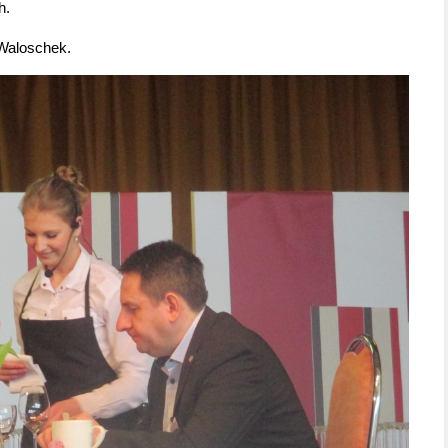
h.
 Waloschek.