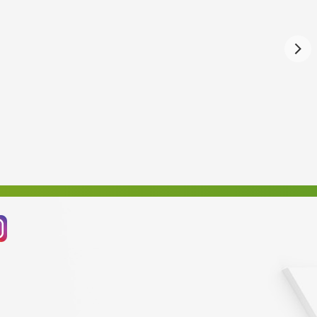
Červen 2023
Květen 2023
Duben 2023
Březen 2023
Únor 2023
Leden 2023
Prosinec 2022
Listopad 2022
Říjen 2022
Září 2022
Srpen 2022
Červenec 2022
Červen 2022
Květen 2022
Duben 2022
Březen 2022