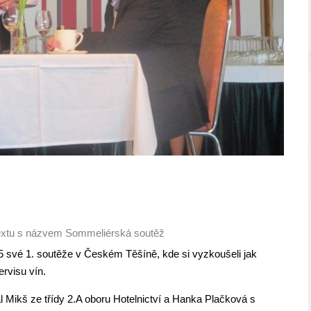
extu s názvem Sommeliérská soutěž
15 své 1. soutěže v Českém Těšíně, kde si vyzkoušeli jak
ervisu vín.
l Mikš ze třídy 2.A oboru Hotelnictví a Hanka Plačková s