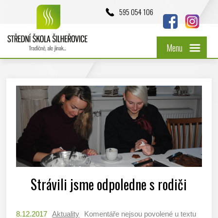
595 054 106
Menu
Strávili jsme odpoledne s rodiči
8.12.2017
Aktuality
Komentáře nejsou povolené
u textu