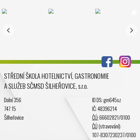
Prosinec 2024
Listopad 2024
Říjen 2024
Září 2024
Srpen 2024
Červenec 2024
Červen 2024
Květen 2024
STŘEDNÍ ŠKOLA HOTELNICTVÍ, GASTRONOMIE
Duben 2024
A SLUŽEB SČMSD ŠILHEŘOVICE, s.r.o.
Březen 2024
Únor 2024
Dolní 356
ID DS: gm645sz
Leden 2024
747 15
IČ: 48396214
Prosinec 2023
Šilheřovice
ČÚ:
66602821/0100
Listopad 2023
ČÚ
(stravování):
Říjen 2023
107-8307230237/0100
Září 2023