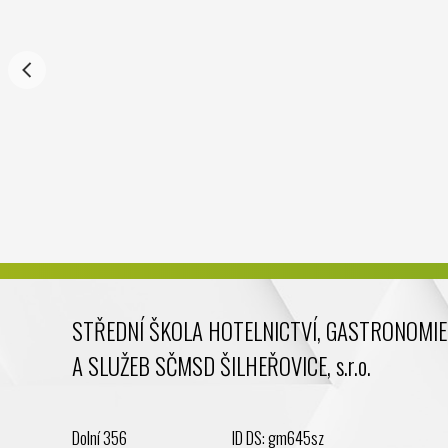
STŘEDNÍ ŠKOLA HOTELNICTVÍ, GASTRONOMIE
A SLUŽEB SČMSD ŠILHEŘOVICE, s.r.o.
Dolní 356
ID DS: gm645sz