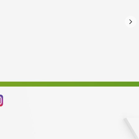
Září 2024
Srpen 2024
Červenec 2024
Červen 2024
Květen 2024
Duben 2024
Březen 2024
Únor 2024
Leden 2024
Prosinec 2023
Listopad 2023
Říjen 2023
Září 2023
Srpen 2023
Červenec 2023