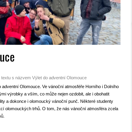
ouce
 textu s názvem Výlet do adventní Olomouce
 do adventní Olomouce. Ve vánoční atmosféře Horního i Dolního
ými výrobky a vším, co může nejen ozdobit, ale i obohatit
ality a dokonce i olomoucký vánoční punč. Některé studenty
akcí olomouckých trhů. O tom, že nás vánoční atmosféra zcela
mů.