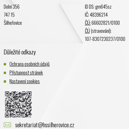
Únor 2024
Dolní 356
ID DS: gm645sz
Leden 2024
747 15
IČ: 48396214
Prosinec 2023
Šilheřovice
ČÚ:
66602821/0100
Listopad 2023
ČÚ
(stravování):
Říjen 2023
107-8307230237/0100
Září 2023
Důležité odkazy
Srpen 2023
Červenec 2023
Ochrana osobních údajů
Červen 2023
Přístupnost stránek
Květen 2023
Nastavení cookies
Duben 2023
Březen 2023
Únor 2023
Leden 2023
Prosinec 2022
sekretariat@hssilherovice.cz
Listopad 2022