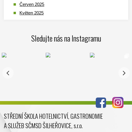
Červen 2025
Květen 2025
Duben 2025
Březen 2025
Sledujte nás na Instagramu
Leden 2025
Prosinec 2024
Listopad 2024
Říjen 2024
Září 2024
Srpen 2024
Červenec 2024
Červen 2024
Květen 2024
STŘEDNÍ ŠKOLA HOTELNICTVÍ, GASTRONOMIE
Duben 2024
A SLUŽEB SČMSD ŠILHEŘOVICE, s.r.o.
Březen 2024