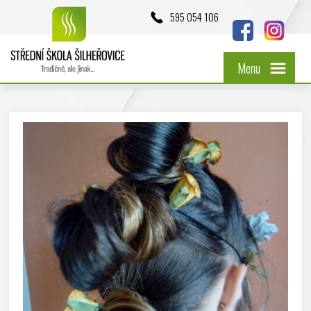
595 054 106
Menu