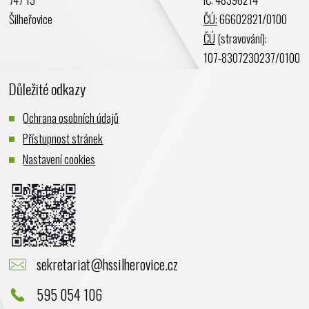
Prosinec 2023
Šilheřovice
ČÚ:
66602821/0100
Listopad 2023
ČÚ
(stravování):
Říjen 2023
107-8307230237/0100
Září 2023
Důležité odkazy
Srpen 2023
Červenec 2023
Ochrana osobních údajů
Červen 2023
Přístupnost stránek
Květen 2023
Nastavení cookies
Duben 2023
Březen 2023
Únor 2023
Leden 2023
Prosinec 2022
sekretariat@hssilherovice.cz
Listopad 2022
Říjen 2022
595 054 106
Září 2022