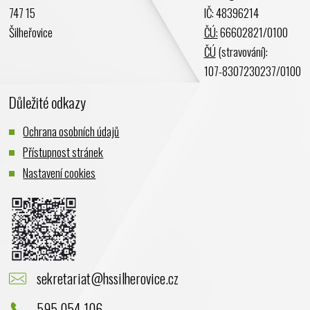
747 15
IČ: 48396214
Prosinec 2023
Šilheřovice
ČÚ:
66602821/0100
Listopad 2023
ČÚ
(stravování):
Říjen 2023
107-8307230237/0100
Září 2023
Důležité odkazy
Srpen 2023
Červenec 2023
Ochrana osobních údajů
Červen 2023
Přístupnost stránek
Květen 2023
Nastavení cookies
Duben 2023
Březen 2023
Únor 2023
Leden 2023
Prosinec 2022
sekretariat@hssilherovice.cz
Listopad 2022
Říjen 2022
595 054 106