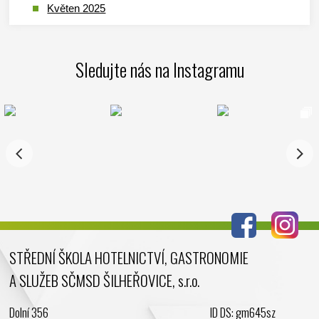
Květen 2025
Duben 2025
Březen 2025
Sledujte nás na Instagramu
Leden 2025
Prosinec 2024
Listopad 2024
Říjen 2024
Září 2024
Srpen 2024
Červenec 2024
Červen 2024
Květen 2024
STŘEDNÍ ŠKOLA HOTELNICTVÍ, GASTRONOMIE
Duben 2024
A SLUŽEB SČMSD ŠILHEŘOVICE, s.r.o.
Březen 2024
Únor 2024
Dolní 356
ID DS: gm645sz
Leden 2024