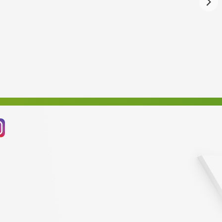
Červenec 2024
Červen 2024
Květen 2024
Duben 2024
Březen 2024
Únor 2024
Leden 2024
Prosinec 2023
Listopad 2023
Říjen 2023
Září 2023
Srpen 2023
Červenec 2023
Červen 2023
Květen 2023
Duben 2023