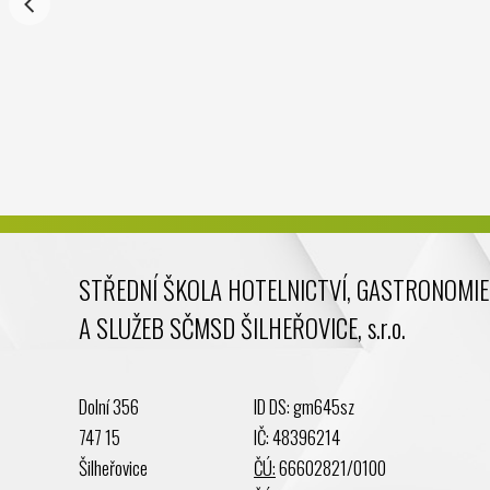
STŘEDNÍ ŠKOLA HOTELNICTVÍ, GASTRONOMIE
A SLUŽEB SČMSD ŠILHEŘOVICE, s.r.o.
Dolní 356
ID DS: gm645sz
747 15
IČ: 48396214
Šilheřovice
ČÚ:
66602821/0100