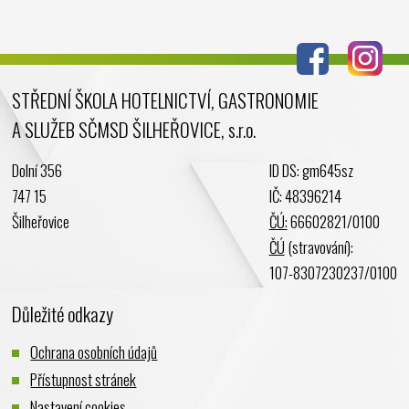
Červenec 2024
Červen 2024
Květen 2024
STŘEDNÍ ŠKOLA HOTELNICTVÍ, GASTRONOMIE
Duben 2024
A SLUŽEB SČMSD ŠILHEŘOVICE, s.r.o.
Březen 2024
Únor 2024
Dolní 356
ID DS: gm645sz
Leden 2024
747 15
IČ: 48396214
Prosinec 2023
Šilheřovice
ČÚ:
66602821/0100
Listopad 2023
ČÚ
(stravování):
Říjen 2023
107-8307230237/0100
Září 2023
Důležité odkazy
Srpen 2023
Červenec 2023
Ochrana osobních údajů
Červen 2023
Přístupnost stránek
Květen 2023
Nastavení cookies