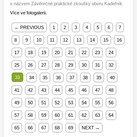
s názvem Závěrečné praktické zkoušky oboru Kadeřník
Více ve fotogalerii.
← PREVIOUS
1
2
3
4
5
6
7
8
9
10
11
12
13
14
15
16
17
18
19
20
21
22
23
24
25
26
27
28
29
30
31
32
33
34
35
36
37
38
39
40
41
42
43
44
45
46
47
48
49
50
51
52
53
54
55
56
57
58
59
60
61
62
63
64
65
66
67
68
69
NEXT →