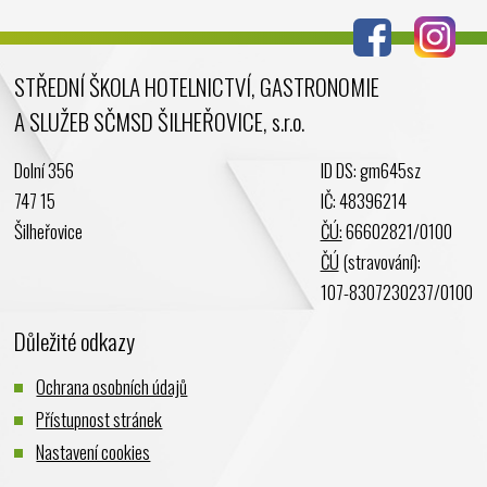
Červen 2024
Květen 2024
STŘEDNÍ ŠKOLA HOTELNICTVÍ, GASTRONOMIE
Duben 2024
A SLUŽEB SČMSD ŠILHEŘOVICE, s.r.o.
Březen 2024
Únor 2024
Dolní 356
ID DS: gm645sz
Leden 2024
747 15
IČ: 48396214
Prosinec 2023
Šilheřovice
ČÚ:
66602821/0100
Listopad 2023
ČÚ
(stravování):
Říjen 2023
107-8307230237/0100
Září 2023
Důležité odkazy
Srpen 2023
Červenec 2023
Ochrana osobních údajů
Červen 2023
Přístupnost stránek
Květen 2023
Nastavení cookies
Duben 2023