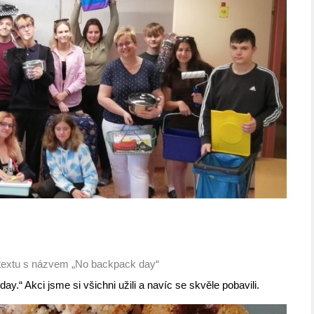
textu s názvem „No backpack day“
y.“ Akci jsme si všichni užili a navíc se skvěle pobavili.