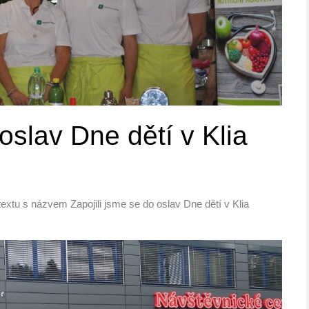
 oslav Dne dětí v Klia
textu s názvem Zapojili jsme se do oslav Dne dětí v Klia