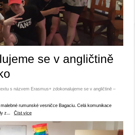
jeme se v angličtině
ko
textu s názvem Erasmus+ zdokonalujeme se v angličtině –
 v malebné rumunské vesničce Bagaciu. Celá komunikace
dy z...
Číst více