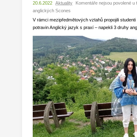
20.6.2022
Aktuality
Komentáře nejsou povolené
u 
anglických Scones
V rámci mezipředmětových vztahů propojili studenti 
potravin Anglický jazyk s praxí – napekli 3 druhy a