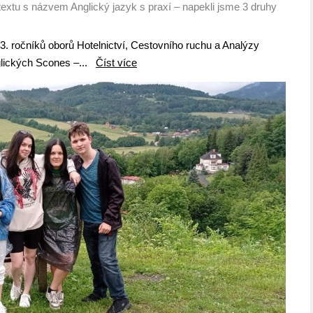
textu s názvem Anglický jazyk s praxí – napekli jsme 3 druhy
3. ročníků oborů Hotelnictví, Cestovního ruchu a Analýzy
nglických Scones –...
Číst více