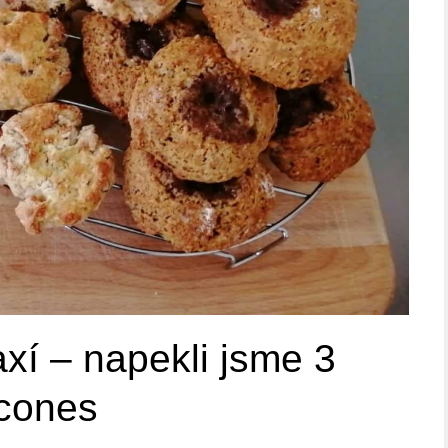
axí – napekli jsme 3
Scones