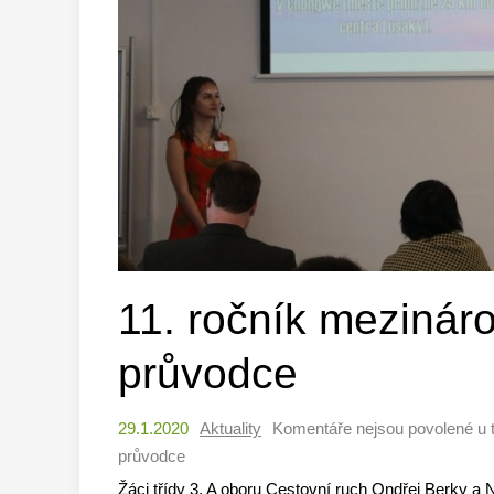
11. ročník mezinár
průvodce
29.1.2020
Aktuality
Komentáře nejsou povolené
u 
průvodce
Žáci třídy 3. A oboru Cestovní ruch Ondřej Berky a 