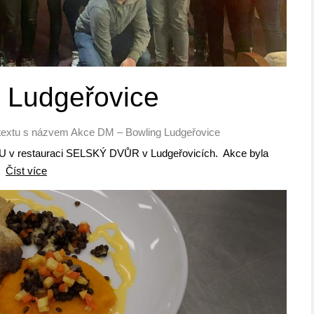
 Ludgeřovice
textu s názvem Akce DM – Bowling Ludgeřovice
GU v restauraci SELSKÝ DVŮR v Ludgeřovicích. Akce byla
..
Číst více