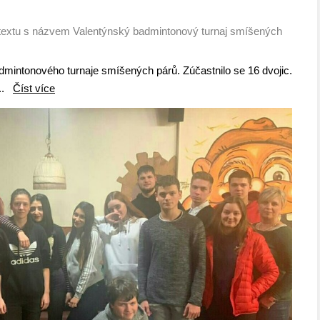
textu s názvem Valentýnský badmintonový turnaj smíšených
dmintonového turnaje smíšených párů. Zúčastnilo se 16 dvojic.
...
Číst více