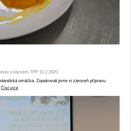
textu s názvem TPP 11.2.2020
á holandská omáčka. Zopakovali jsme si zároveň přípravu
.
Číst více