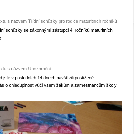
xtu s názvem Třídní schůzky pro rodiče maturitních ročníků
dní schůzky se zákonnými zástupci 4. ročníků maturitních
e
extu s názvem Upozornění
 jste v posledních 14 dnech navštívili postižené
Vás o ohleduplnost vůči všem žákům a zaměstnancům školy.