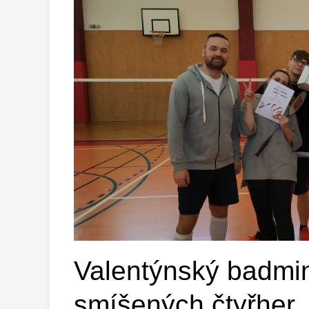
Valentýnský badmin
smíšených čtyřher