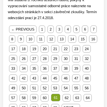
vypracování samostatné odborné práce naleznete na
webových stránkách v sekci závěrečné zkoušky. Termín
odevzdání prací je 27.4.2018.
← PREVIOUS
1
2
3
4
5
6
7
8
9
10
11
12
13
14
15
16
17
18
19
20
21
22
23
24
25
26
27
28
29
30
31
32
33
34
35
36
37
38
39
40
41
42
43
44
45
46
47
48
49
50
51
52
53
54
55
56
61
57
58
59
60
62
63
64