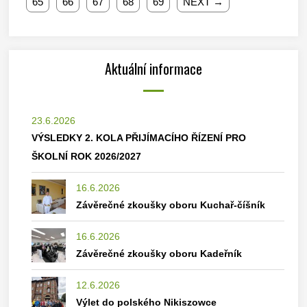
65
66
67
68
69
NEXT →
Aktuální informace
23.6.2026
VÝSLEDKY 2. KOLA PŘIJÍMACÍHO ŘÍZENÍ PRO
ŠKOLNÍ ROK 2026/2027
16.6.2026
Závěrečné zkoušky oboru Kuchař-číšník
16.6.2026
Závěrečné zkoušky oboru Kadeřník
12.6.2026
Výlet do polského Nikiszowce