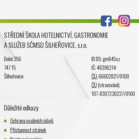
Červenec 2024
Červen 2024
Květen 2024
STŘEDNÍ ŠKOLA HOTELNICTVÍ, GASTRONOMIE
Duben 2024
A SLUŽEB SČMSD ŠILHEŘOVICE, s.r.o.
Březen 2024
Únor 2024
Dolní 356
ID DS: gm645sz
Leden 2024
747 15
IČ: 48396214
Prosinec 2023
Šilheřovice
ČÚ:
66602821/0100
Listopad 2023
ČÚ
(stravování):
Říjen 2023
107-8307230237/0100
Září 2023
Důležité odkazy
Srpen 2023
Červenec 2023
Ochrana osobních údajů
Červen 2023
Přístupnost stránek
Květen 2023