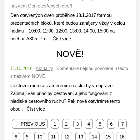
názvem Den otevřených dveří
Den otevřených dveří proběhne 18.1.2017 formou
prezentačních bloků, které budou zahájeny vždy v celou
hodinu – 10:00, 11:00, 12:00, 13:00, 14:00, 15:00 na
učebně A305. Po...
Číst více
NOVĚ!
11.10.2016
Aktuality
Komentáře nejsou povolené
u textu
s názvem NOVĚ!
Cestovní ruch se zaměřením na služby v dopravě
Zajímají vás principy cestování a jeho fungování z
hlediska cestovního ruchu? Pak nově otevíráme tento
obor...
Číst více
← PREVIOUS
1
2
3
4
5
6
7
8
9
10
11
12
13
14
15
16