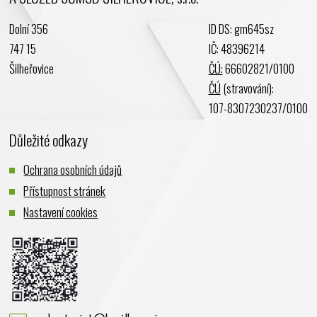
Únor 2024
Dolní 356
ID DS: gm645sz
Leden 2024
747 15
IČ: 48396214
Prosinec 2023
Šilheřovice
ČÚ:
66602821/0100
Listopad 2023
ČÚ
(stravování):
Říjen 2023
107-8307230237/0100
Září 2023
Důležité odkazy
Srpen 2023
Červenec 2023
Ochrana osobních údajů
Červen 2023
Přístupnost stránek
Květen 2023
Nastavení cookies
Duben 2023
Březen 2023
Únor 2023
Leden 2023
Prosinec 2022