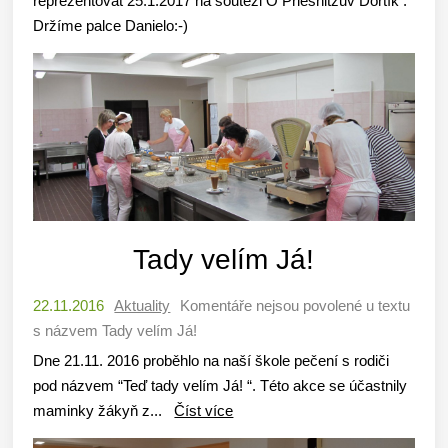
reprezentovat 25.1.2017 na soutěži O Priesnitzův Dortík .
Držíme palce Danielo:-)
Tady velím Já!
22.11.2016
Aktuality
Komentáře nejsou povolené
u textu
s názvem Tady velím Já!
Dne 21.11. 2016 proběhlo na naší škole pečení s rodiči
pod názvem “Teď tady velím Já! “. Této akce se účastnily
maminky žákyň z...
Číst více