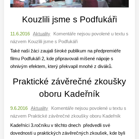
Kouzlili jsme s Podfukáři
11.6.2016
Aktuality
Komentáře nejsou povolené
u textu s
názvem Kouzlili jsme s Podfukáři
Také naši žáci zaujali široké publikum na předpremiéře
filmu Podfukáři 2, kde připravovali míšené nápoje s
ohnivým efektem, který překvapil mnohé z diváků.
Praktické závěrečné zkoušky
oboru Kadeřník
9.6.2016
Aktuality
Komentáře nejsou povolené
u textu s
názvem Praktické závěrečné zkoušky oboru Kadeřník
Kadeřníci 3.ročníku v těchto dnech předvedli své
dovednosti u praktických závěrečných zkoušek, kde byli