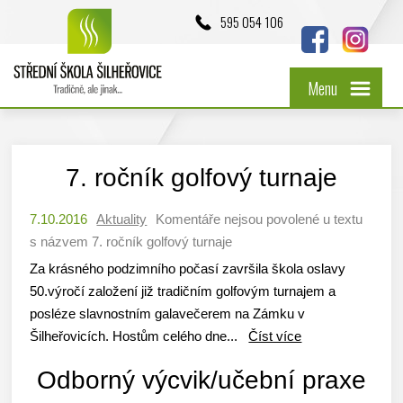
595 054 106
Menu
7. ročník golfový turnaje
7.10.2016
Aktuality
Komentáře nejsou povolené
u textu
s názvem 7. ročník golfový turnaje
Za krásného podzimního počasí završila škola oslavy
50.výročí založení již tradičním golfovým turnajem a
posléze slavnostním galavečerem na Zámku v
Šilheřovicích. Hostům celého dne...
Číst více
Odborný výcvik/učební praxe