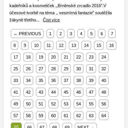
kadeřníků a kosmetiček ,,Brněnské zrcadlo 2016″.V
účesové tvorbě na téma ,, vesmírná fantazie” soutěžila
žákyně třetího...
Číst více
← PREVIOUS
1
2
3
4
5
6
7
8
9
10
11
12
13
14
15
16
17
18
19
20
21
22
23
24
25
26
27
28
29
30
31
32
33
34
35
36
37
38
39
40
41
42
43
44
45
46
47
48
49
50
51
52
53
54
55
56
57
58
59
60
61
62
63
64
65
66
67
68
69
NEXT →