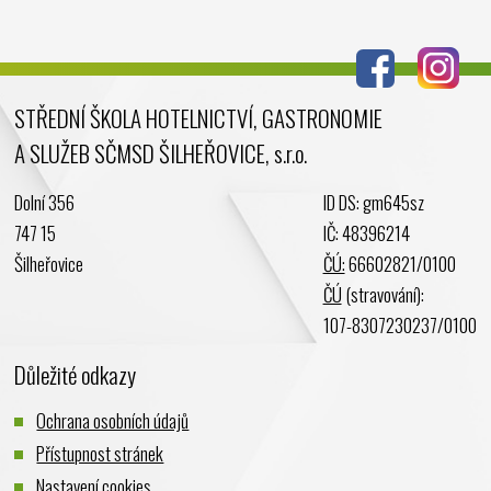
Červenec 2024
Červen 2024
Květen 2024
STŘEDNÍ ŠKOLA HOTELNICTVÍ, GASTRONOMIE
Duben 2024
A SLUŽEB SČMSD ŠILHEŘOVICE, s.r.o.
Březen 2024
Únor 2024
Dolní 356
ID DS: gm645sz
Leden 2024
747 15
IČ: 48396214
Prosinec 2023
Šilheřovice
ČÚ:
66602821/0100
Listopad 2023
ČÚ
(stravování):
Říjen 2023
107-8307230237/0100
Září 2023
Důležité odkazy
Srpen 2023
Červenec 2023
Ochrana osobních údajů
Červen 2023
Přístupnost stránek
Květen 2023
Nastavení cookies