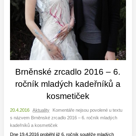
Brněnské zrcadlo 2016 – 6.
ročník mladých kadeřníků a
kosmetiček
20.4.2016
Aktuality
Komentáře nejsou povolené
u textu
s názvem Brněnské zrcadlo 2016 – 6. ročník mladých
kadeřníků a kosmetiček
Dne 19.4.2016 proběhl již 6. ročník soutěže mladých