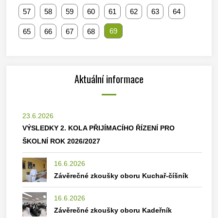
57
58
59
60
61
62
63
64
69
65
66
67
68
Aktuální informace
23.6.2026
VÝSLEDKY 2. KOLA PŘIJÍMACÍHO ŘÍZENÍ PRO
ŠKOLNÍ ROK 2026/2027
16.6.2026
Závěrečné zkoušky oboru Kuchař-číšník
16.6.2026
Závěrečné zkoušky oboru Kadeřník