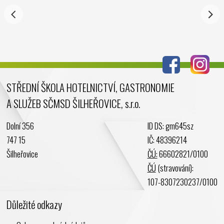
Září 2024
Srpen 2024
Červenec 2024
Červen 2024
Květen 2024
STŘEDNÍ ŠKOLA HOTELNICTVÍ, GASTRONOMIE
Duben 2024
A SLUŽEB SČMSD ŠILHEŘOVICE, s.r.o.
Březen 2024
Únor 2024
Dolní 356
ID DS: gm645sz
Leden 2024
747 15
IČ: 48396214
Prosinec 2023
Šilheřovice
ČÚ:
66602821/0100
Listopad 2023
ČÚ
(stravování):
Říjen 2023
107-8307230237/0100
Září 2023
Důležité odkazy
Srpen 2023
Červenec 2023