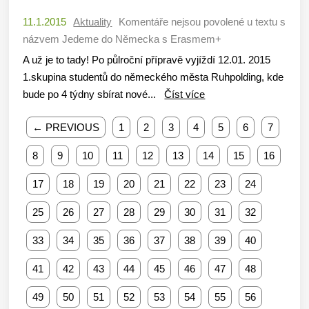
11.1.2015
Aktuality
Komentáře nejsou povolené
u textu s
názvem Jedeme do Německa s Erasmem+
A už je to tady! Po půlroční přípravě vyjíždí 12.01. 2015
1.skupina studentů do německého města Ruhpolding, kde
bude po 4 týdny sbírat nové...
Číst více
← PREVIOUS
1
2
3
4
5
6
7
8
9
10
11
12
13
14
15
16
17
18
19
20
21
22
23
24
25
26
27
28
29
30
31
32
33
34
35
36
37
38
39
40
41
42
43
44
45
46
47
48
49
50
51
52
53
54
55
56